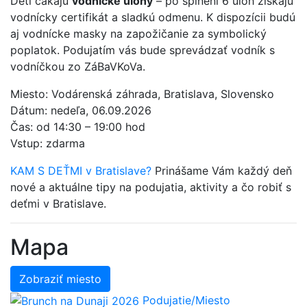
Deti čakajú
vodnícke úlohy
– po splnení 6 úloh získajú
vodnícky certifikát a sladkú odmenu. K dispozícii budú
aj vodnícke masky na zapožičanie za symbolický
poplatok. Podujatím vás bude sprevádzať vodník s
vodníčkou zo ZáBaVKoVa.
Miesto: Vodárenská záhrada, Bratislava, Slovensko
Dátum: nedeľa, 06.09.2026
Čas: od 14:30 – 19:00 hod
Vstup: zdarma
KAM S DEŤMI v Bratislave?
Prinášame Vám každý deň
nové a aktuálne tipy na podujatia, aktivity a čo robiť s
deťmi v Bratislave.
Mapa
Zobraziť miesto
Podujatie/Miesto