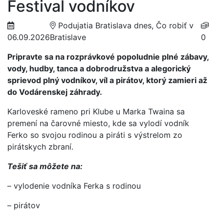
Festival vodníkov
Podujatia Bratislava dnes, Čo robiť v
06.09.2026
Bratislave
0
Pripravte sa na rozprávkové popoludnie plné zábavy,
vody, hudby, tanca a dobrodružstva a alegorický
sprievod plný vodníkov, víl a pirátov, ktorý zamieri až
do Vodárenskej záhrady.
Karloveské rameno pri Klube u Marka Twaina sa
premení na čarovné miesto, kde sa vylodí vodník
Ferko so svojou rodinou a piráti s výstrelom zo
pirátskych zbraní.
Tešiť sa môžete na:
– vylodenie vodníka Ferka s rodinou
– pirátov