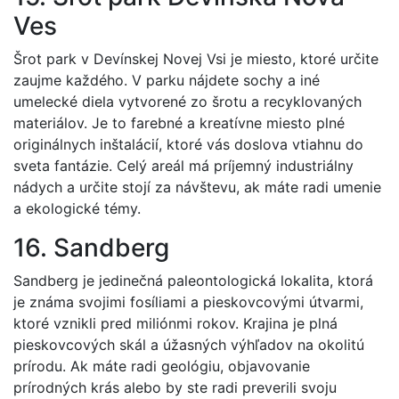
Ves
Šrot park v Devínskej Novej Vsi je miesto, ktoré určite
zaujme každého. V parku nájdete sochy a iné
umelecké diela vytvorené zo šrotu a recyklovaných
materiálov. Je to farebné a kreatívne miesto plné
originálnych inštalácií, ktoré vás doslova vtiahnu do
sveta fantázie. Celý areál má príjemný industriálny
nádych a určite stojí za návštevu, ak máte radi umenie
a ekologické témy.
16. Sandberg
Sandberg je jedinečná paleontologická lokalita, ktorá
je známa svojimi fosíliami a pieskovcovými útvarmi,
ktoré vznikli pred miliónmi rokov. Krajina je plná
pieskovcových skál a úžasných výhľadov na okolitú
prírodu. Ak máte radi geológiu, objavovanie
prírodných krás alebo by ste radi preverili svoju