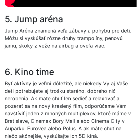
5. Jump aréna
Jump Aréna znamená veľa zábavy a pohybu pre deti.
Môžu si vyskúšať rôzne druhy trampolíny, penovú
jamu, skoky z veže na airbag a oveľa viac.
6. Kino time
Byť aktívny je veľmi dôležité, ale niekedy Vy aj Vaše
deti potrebujete aj trošku starého, dobrého nič
nerobenia. Ak mate chuť len sedieť a relaxovať a
pozerať sa na nový kreslený film, odporúčame Vám
navštíviť jeden z mnohých multiplexov, ktoré máme v
Bratislave, Cinemax Bory Mall alebo Cinema City v
Auparku, Eurovea alebo Polus. A ak máte chuť na
niečo akčnejšie, vyskúšajte ich 5D kiná.