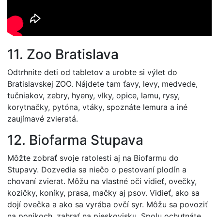
11. Zoo Bratislava
Odtrhnite deti od tabletov a urobte si výlet do
Bratislavskej ZOO. Nájdete tam ťavy, levy, medvede,
tučniakov, zebry, hyeny, vlky, opice, lamu, rysy,
korytnačky, pytóna, vtáky, spoznáte lemura a iné
zaujímavé zvieratá.
12. Biofarma Stupava
Môžte zobrať svoje ratolesti aj na Biofarmu do
Stupavy. Dozvedia sa niečo o pestovaní plodín a
chovaní zvierat. Môžu na vlastné oči vidieť, ovečky,
kozičky, koníky, prasa, mačky aj psov. Vidieť, ako sa
dojí ovečka a ako sa vyrába ovčí syr. Môžu sa povoziť
na poníkoch, zahrať na pieskovisku. Spolu ochutnáte