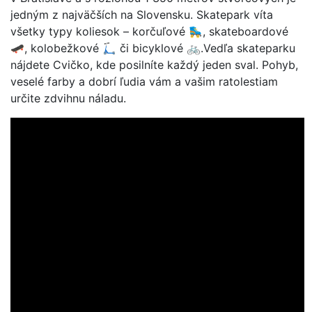
jedným z najväčších na Slovensku. Skatepark víta
všetky typy koliesok – korčuľové 🛼, skateboardové
🛹, kolobežkové 🛴 či bicyklové 🚲.Vedľa skateparku
nájdete Cvičko, kde posilníte každý jeden sval. Pohyb,
veselé farby a dobrí ľudia vám a vašim ratolestiam
určite zdvihnu náladu.