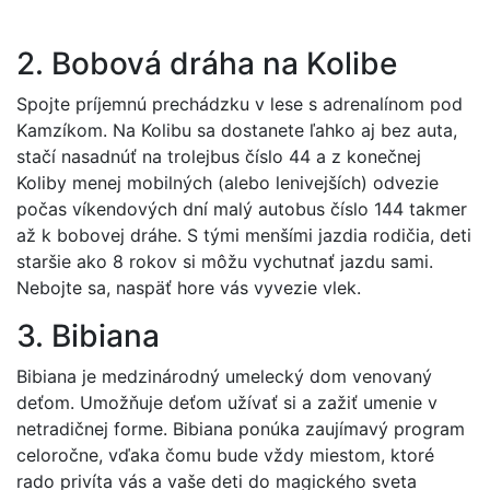
2. Bobová dráha na Kolibe
Spojte príjemnú prechádzku v lese s adrenalínom pod
Kamzíkom. Na Kolibu sa dostanete ľahko aj bez auta,
stačí nasadnúť na trolejbus číslo 44 a z konečnej
Koliby menej mobilných (alebo lenivejších) odvezie
počas víkendových dní malý autobus číslo 144 takmer
až k bobovej dráhe. S tými menšími jazdia rodičia, deti
staršie ako 8 rokov si môžu vychutnať jazdu sami.
Nebojte sa, naspäť hore vás vyvezie vlek.
3. Bibiana
Bibiana je medzinárodný umelecký dom venovaný
deťom. Umožňuje deťom užívať si a zažiť umenie v
netradičnej forme. Bibiana ponúka zaujímavý program
celoročne, vďaka čomu bude vždy miestom, ktoré
rado privíta vás a vaše deti do magického sveta