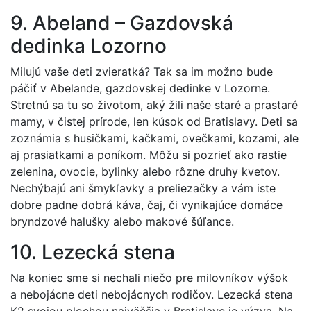
9. Abeland – Gazdovská
dedinka Lozorno
Milujú vaše deti zvieratká? Tak sa im možno bude
páčiť v Abelande, gazdovskej dedinke v Lozorne.
Stretnú sa tu so životom, aký žili naše staré a prastaré
mamy, v čistej prírode, len kúsok od Bratislavy. Deti sa
zoznámia s husičkami, kačkami, ovečkami, kozami, ale
aj prasiatkami a poníkom. Môžu si pozrieť ako rastie
zelenina, ovocie, bylinky alebo rôzne druhy kvetov.
Nechýbajú ani šmykľavky a preliezačky a vám iste
dobre padne dobrá káva, čaj, či vynikajúce domáce
bryndzové halušky alebo makové šúľance.
10. Lezecká stena
Na koniec sme si nechali niečo pre milovníkov výšok
a nebojácne deti nebojácnych rodičov. Lezecká stena
K2 svojou plochou najväčšia v Bratislave je výzva. Na