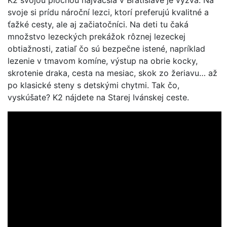
svoje si prídu nároční lezci, ktorí preferujú kvalitné a
ťažké cesty, ale aj začiatočníci. Na deti tu čaká
množstvo lezeckých prekážok rôznej lezeckej
obtiažnosti, zatiaľ čo sú bezpečne istené, napríklad
lezenie v tmavom komíne, výstup na obrie kocky,
skrotenie draka, cesta na mesiac, skok zo žeriavu… až
po klasické steny s detskými chytmi. Tak čo,
vyskúšate? K2 nájdete na Starej Ivánskej ceste.