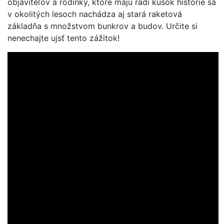
objaviteľov a rodinky, ktoré majú radi kúsok histórie sa
v okolitých lesoch nachádza aj stará raketová
základňa s množstvom bunkrov a budov. Určite si
nenechajte ujsť tento zážitok!