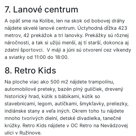
7. Lanové centrum
A opäť sme na Kolibe, len na skok od bobovej dráhy
nájdete skvelé lanové centrum. Úctyhodná dĺžka 423
metrov, 42 prekážok a tri lanovky. Prekážky sú rôznej
náročnosti, a tak si užijú menší, aj tí starší, dokonca aj
zdatní športovci. V máji a júni sú otvorení cez víkendy
a sviatky od 11:00 do 18:00.
8. Retro Kids
Na ploche viac ako 500 m2 nájdete trampolínu,
automobilové preteky, bazén plný guličiek, drevený
historický hrad, kútik s bábikami, kútik so
stavebnicami, legom, autíčkami, šmykľavky, preliezky,
indiánske stany a veľa iných. Okrem toho tu nájdete
mnoho tvorivých dielní, detské divadielka, tanečné
krúžky. Retro Kids nájdete v OC Retro na Nevädzovej
ulici v Ružinove.