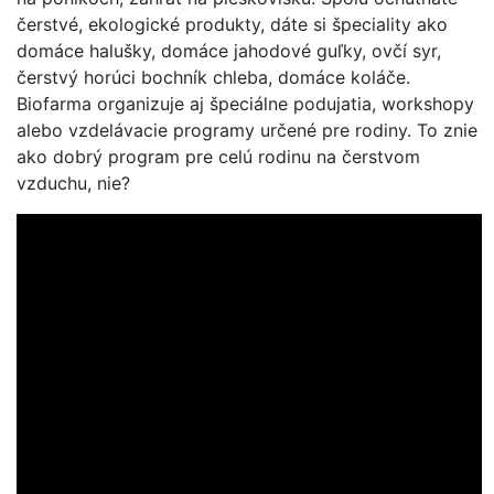
čerstvé, ekologické produkty, dáte si špeciality ako
domáce halušky, domáce jahodové guľky, ovčí syr,
čerstvý horúci bochník chleba, domáce koláče.
Biofarma organizuje aj špeciálne podujatia, workshopy
alebo vzdelávacie programy určené pre rodiny. To znie
ako dobrý program pre celú rodinu na čerstvom
vzduchu, nie?