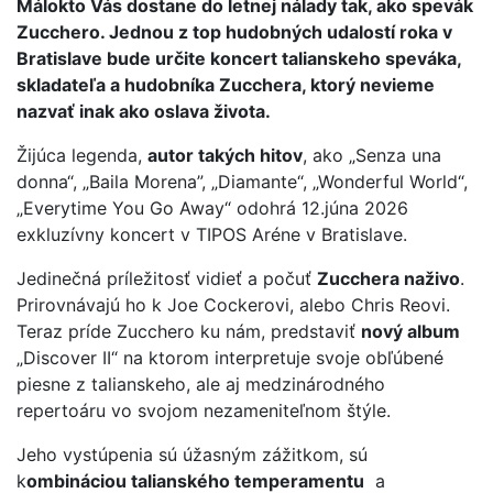
Málokto Vás dostane do letnej nálady tak, ako spevák
Zucchero. Jednou z top hudobných udalostí roka v
Bratislave bude určite koncert talianskeho speváka,
skladateľa a hudobníka Zucchera, ktorý nevieme
nazvať inak ako oslava života.
Žijúca legenda,
autor takých hitov
, ako „Senza una
donna“, „Baila Morena”, „Diamante“, „Wonderful World“,
„Everytime You Go Away“ odohrá 12.júna 2026
exkluzívny koncert v TIPOS Aréne v Bratislave.
Jedinečná príležitosť vidieť a počuť
Zucchera naživo
.
Prirovnávajú ho k Joe Cockerovi, alebo Chris Reovi.
Teraz príde Zucchero ku nám, predstaviť
nový album
„Discover II“ na ktorom interpretuje svoje obľúbené
piesne z talianskeho, ale aj medzinárodného
repertoáru vo svojom nezameniteľnom štýle.
Jeho vystúpenia sú úžasným zážitkom, sú
k
ombináciou talianského temperamentu
a