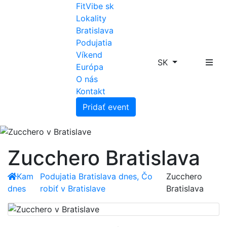
FitVibe sk
Lokality
Bratislava
Podujatia
Víkend
SK
Európa
O nás
Kontakt
Pridať event
Zucchero Bratislava
Kam
Podujatia Bratislava dnes, Čo
Zucchero
dnes
robiť v Bratislave
Bratislava