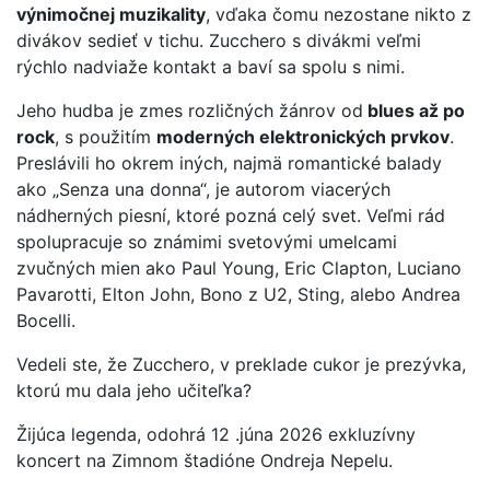
výnimočnej muzikality
, vďaka čomu nezostane nikto z
divákov sedieť v tichu. Zucchero s divákmi veľmi
rýchlo nadviaže kontakt a baví sa spolu s nimi.
Jeho hudba je zmes rozličných žánrov od
blues až po
rock
, s použitím
moderných elektronických prvkov
.
Preslávili ho okrem iných, najmä romantické balady
ako „Senza una donna“, je autorom viacerých
nádherných piesní, ktoré pozná celý svet. Veľmi rád
spolupracuje so známimi svetovými umelcami
zvučných mien ako Paul Young, Eric Clapton, Luciano
Pavarotti, Elton John, Bono z U2, Sting, alebo Andrea
Bocelli.
Vedeli ste, že Zucchero, v preklade cukor je prezývka,
ktorú mu dala jeho učiteľka?
Žijúca legenda, odohrá 12 .júna 2026 exkluzívny
koncert na Zimnom štadióne Ondreja Nepelu.