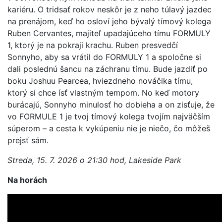
kariéru. O tridsať rokov neskôr je z neho túlavý jazdec
na prenájom, keď ho osloví jeho bývalý tímový kolega
Ruben Cervantes, majiteľ upadajúceho tímu FORMULY
1, ktorý je na pokraji krachu. Ruben presvedčí
Sonnyho, aby sa vrátil do FORMULY 1 a spoločne si
dali poslednú šancu na záchranu tímu. Bude jazdiť po
boku Joshuu Pearcea, hviezdneho nováčika tímu,
ktorý si chce ísť vlastným tempom. No keď motory
burácajú, Sonnyho minulosť ho dobieha a on zisťuje, že
vo FORMULE 1 je tvoj tímový kolega tvojím najväčším
súperom – a cesta k vykúpeniu nie je niečo, čo môžeš
prejsť sám.
Streda, 15. 7. 2026 o 21:30 hod, Lakeside Park
Na horách