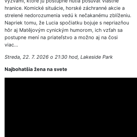
výzvami, ktoré ju postupne nútia posúváť vlastné
hranice. Komické situácie, horské záchranné akcie a
strelené nedorozumenia vedú k nečakanému zblíženiu.
Napriek tomu, že Lucia spočiatku bojuje s nepriazňou
hôr aj Matějovým cynickým humorom, ich vzťah sa
postupne mení na priateľstvo a možno aj na čosi
viac…
Streda, 22. 7. 2026 o 21:30 hod, Lakeside Park
Najbohatšia žena na svete