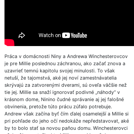
Práca v domácnosti Niny a Andrewa Winchesterovcov
je pre Millie poslednou záchranou, ako začať znova a
uzavrieť temnú kapitolu svojej minulosti. To však
netuší, že tajomstvá, aké jej noví zamestnávatelia
skrývajú za zatvorenými dverami, sú oveľa väčšie než
tie jej. Millie sa snaží ignorovať podivné „náhody“ v
krásnom dome, Ninino čudné správanie aj jej falošné
obvinenia, pretože túto prácu zúfalo potrebuje.
Andrew však začína byť čím ďalej osamelejší a Millie si
pri pohľade do jeho očí nedokáže nepředstavovat, aké
by to bolo stať sa novou paňou domu. Winchesterovci