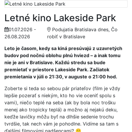
Letné kino Lakeside Park
01.07.2026 -
Podujatia Bratislava dnes, Čo
26.08.2026
robiť v Bratislave
Leto je časom, kedy sa kiná presúvajú z uzavretých
budov pod nočnú oblohu plnú hviezd – a inak tomu
nie je ani v Bratislave. Každú stredu sa bude
premietať v priestore Lakeside Park. Začiatok
premietania v júli o 21:30, v auguste o 21:00 hod.
Zoberte si teda so sebou pár priateľov (film je vždy
lepšie pozerať s niekým, kto ho vie oceniť spolu s
vami), niečo teplé na seba (ak by bola noc trošku
menej ako tropicky teplá) a možno aj nejakú deku,
keďže lavičky môžu byť na dlhšie sedenie trochu
tvrdšie, tak nech vám je pohodlne. Vidíme sa tam s
ďalšími filmovými nadšencami? 🙂