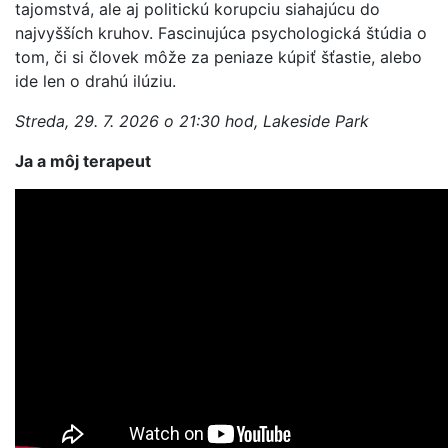
tajomstvá, ale aj politickú korupciu siahajúcu do
najvyšších kruhov. Fascinujúca psychologická štúdia o
tom, či si človek môže za peniaze kúpiť šťastie, alebo
ide len o drahú ilúziu.
Streda, 29. 7. 2026 o 21:30 hod, Lakeside Park
Ja a môj terapeut