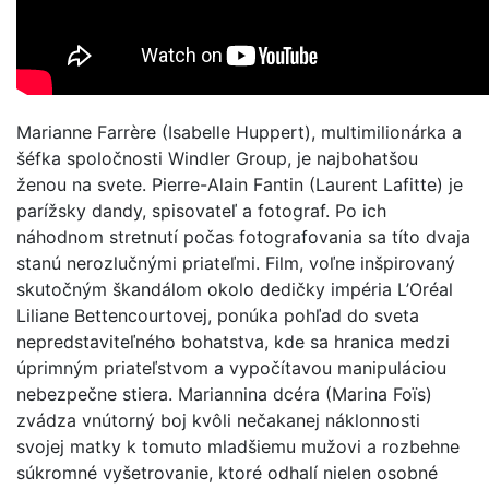
Marianne Farrère (Isabelle Huppert), multimilionárka a
šéfka spoločnosti Windler Group, je najbohatšou
ženou na svete. Pierre-Alain Fantin (Laurent Lafitte) je
parížsky dandy, spisovateľ a fotograf. Po ich
náhodnom stretnutí počas fotografovania sa títo dvaja
stanú nerozlučnými priateľmi. Film, voľne inšpirovaný
skutočným škandálom okolo dedičky impéria L’Oréal
Liliane Bettencourtovej, ponúka pohľad do sveta
nepredstaviteľného bohatstva, kde sa hranica medzi
úprimným priateľstvom a vypočítavou manipuláciou
nebezpečne stiera. Mariannina dcéra (Marina Foïs)
zvádza vnútorný boj kvôli nečakanej náklonnosti
svojej matky k tomuto mladšiemu mužovi a rozbehne
súkromné vyšetrovanie, ktoré odhalí nielen osobné