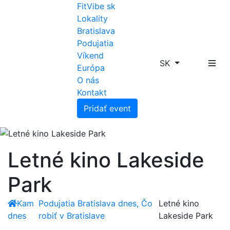
FitVibe sk
Lokality
Bratislava
Podujatia
Víkend
SK
Európa
O nás
Kontakt
Pridať event
Letné kino Lakeside
Park
Kam
Podujatia Bratislava dnes, Čo
Letné kino
dnes
robiť v Bratislave
Lakeside Park