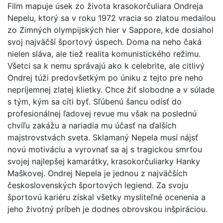
Film mapuje úsek zo života krasokorčuliara Ondreja
Nepelu, ktorý sa v roku 1972 vracia so zlatou medailou
zo Zimných olympijských hier v Sappore, kde dosiahol
svoj najväčší športový úspech. Doma na neho čaká
nielen sláva, ale tiež realita komunistického režimu.
Všetci sa k nemu správajú ako k celebrite, ale citlivý
Ondrej túži predovšetkým po úniku z tejto pre neho
nepríjemnej zlatej klietky. Chce žiť slobodne a v súlade
s tým, kým sa cíti byť. Sľúbenú šancu odísť do
profesionálnej ľadovej revue mu však na poslednú
chvíľu zakážu a nariadia mu účasť na ďalších
majstrovstvách sveta. Sklamaný Nepela musí nájsť
novú motiváciu a vyrovnať sa aj s tragickou smrťou
svojej najlepšej kamarátky, krasokorčuliarky Hanky
Maškovej. Ondrej Nepela je jednou z najväčších
československých športových legiend. Za svoju
športovú kariéru získal všetky mysliteľné ocenenia a
jeho životný príbeh je dodnes obrovskou inšpiráciou.