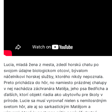
Lucia, mladá žena z mesta, zdedí horskú chatu po
svojom údajne biologickom otcovi, bývalom
náčelníkovi horskej služby, ktorého nikdy nepoznala.
Preto prichádza do hôr, no namiesto prázdnej chalupy
v nej nachádza záchranára Matěja, jeho psa Bedřicha a
ďalších, ktorí objekt riadia ako ubytovňu pre školy v
prírode. Lucie sa musí vyrovnať nielen s nemilosrdným
svetom hôr, ale aj so sarkastickým Matějom a