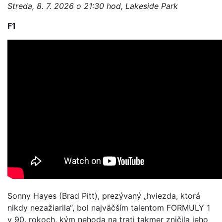
Streda, 8. 7. 2026 o 21:30 hod, Lakeside Park
F1
Sonny Hayes (Brad Pitt), prezývaný „hviezda, ktorá
nikdy nezažiarila“, bol najväčším talentom FORMULY 1
v 90. rokoch, kým nehoda na trati takmer zničila jeho