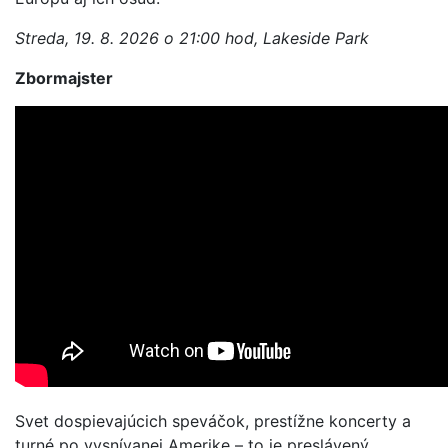
Streda, 19. 8. 2026 o 21:00 hod, Lakeside Park
Zbormajster
Svet dospievajúcich speváčok, prestížne koncerty a
turné po vysnívanej Amerike – to je preslávený