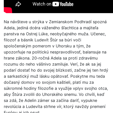
Na návšteve u strýka v Zemianskom Podhradí spozná
Adela, jediná dcéra váženého šľachtica a majiteľa
panstva na Ostrej Lúke, neobyčajného muža. Učenec,
filozof a básnik Ludevít Štúr sa búri voči
spoločenským pomerom v Uhorsku a tým, že
upozorňuje na politickú nespravodlivosť, balansuje na
hrane zákona. 20-ročná Adela sa proti zdravému
rozumu do neho vášnivo zamiluje. Verí, že ak sa jej
podarí dostať ho do svojej blízkosti, začne jej ten hrdý
a sarkastický muž lásku opätovať. Poskytne mu teda
dočasný domov vo svojom kaštieli, platí mu za
súkromné hodiny filozofie a využije vplyv svojho otca,
aby Štúra zvolili do Uhorského snemu. Vo chvíli, keď
sa zdá, že Adelin zámer sa začína dariť, vypukne
revolúcia a Ludevíta strhne vír, ktorý navždy premení
Európu aj ich osud.