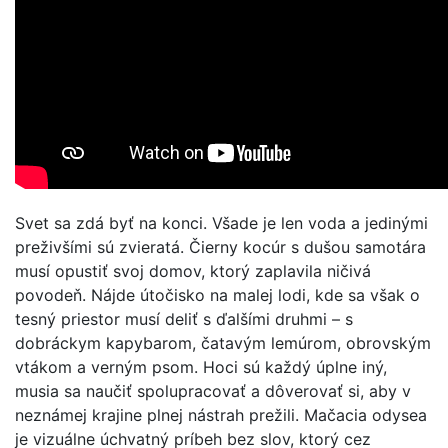
Svet sa zdá byť na konci. Všade je len voda a jedinými
preživšími sú zvieratá. Čierny kocúr s dušou samotára
musí opustiť svoj domov, ktorý zaplavila ničivá
povodeň. Nájde útočisko na malej lodi, kde sa však o
tesný priestor musí deliť s ďalšími druhmi – s
dobráckym kapybarom, čatavým lemúrom, obrovským
vtákom a verným psom. Hoci sú každý úplne iný,
musia sa naučiť spolupracovať a dôverovať si, aby v
neznámej krajine plnej nástrah prežili. Mačacia odysea
je vizuálne úchvatný príbeh bez slov, ktorý cez