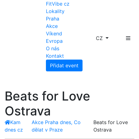
FitVibe cz
Lokality
Praha
Akce
Víkend
CZ
Evropa
O nás
Kontakt
Přidat event
Beats for Love
Ostrava
Kam
Akce Praha dnes, Co
Beats for Love
dnes cz
dělat v Praze
Ostrava