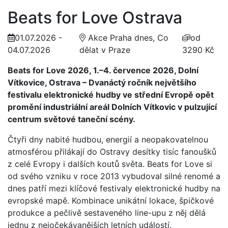
Beats for Love Ostrava
01.07.2026 -
Akce Praha dnes, Co
od
04.07.2026
dělat v Praze
3290 Kč
Beats for Love 2026, 1.–4. července 2026, Dolní
Vítkovice, Ostrava – Dvanáctý ročník největšího
festivalu elektronické hudby ve střední Evropě opět
promění industriální areál Dolních Vítkovic v pulzující
centrum světové taneční scény.
Čtyři dny nabité hudbou, energií a neopakovatelnou
atmosférou přilákají do Ostravy desítky tisíc fanoušků
z celé Evropy i dalších koutů světa. Beats for Love si
od svého vzniku v roce 2013 vybudoval silné renomé a
dnes patří mezi klíčové festivaly elektronické hudby na
evropské mapě. Kombinace unikátní lokace, špičkové
produkce a pečlivě sestaveného line-upu z něj dělá
jednu z nejočekávanějších letních událostí.