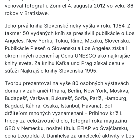
venoval fotografii. Zomrel 4. augusta 2012 vo veku 86
rokov v Bratislave.
Jeho prvá kniha Slovenské rieky vyšla v roku 1954. Z
takmer 50 vydaných kníh sa preslávili publikácie o Los
Angeles, New Yorku, Tokiu, Ríme, Mexiku, Slovensku.
Publikácie Pieseň o Slovensku a Los Angeles získali
okrem iných ocenení aj Cenu UNESCO ako najkrajšie
knihy sveta. Za knihu Kafka und Prag získal cenu v
súťaži Najkrajšie knihy Slovenska 1995.
Tvorbu prezentoval na vyše 80 osobných výstavách
doma i v zahraničí (Praha, Berlín, New York, Moskva,
Budapešť, Varšava, Bukurešť, Sofia, Paríž, Hamburg,
Bagdad, Káhira, Osaka, Istanbul, Havana). Bol
držiteľom mnohých vyznamenaní – Pribinov kríž I.
triedy za celoživotné dielo, fotograf roka magazínu
GEO v Nemecku, nositeľ titulu EFIAP vo Švajčiarsku,
cena Leopolda J. Danihelsa za umelecké aktivity v Los