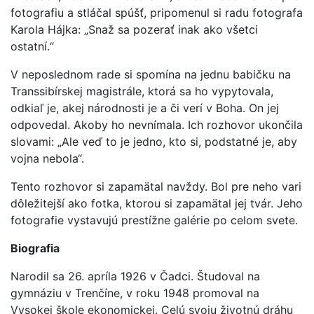
fotografiu a stláčal spúšť, pripomenul si radu fotografa
Karola Hájka: „Snaž sa pozerať inak ako všetci
ostatní.“
V neposlednom rade si spomína na jednu babičku na
Transsibírskej magistrále, ktorá sa ho vypytovala,
odkiaľ je, akej národnosti je a či verí v Boha. On jej
odpovedal. Akoby ho nevnímala. Ich rozhovor ukončila
slovami: „Ale veď to je jedno, kto si, podstatné je, aby
vojna nebola“.
Tento rozhovor si zapamätal navždy. Bol pre neho vari
dôležitejší ako fotka, ktorou si zapamätal jej tvár. Jeho
fotografie vystavujú prestížne galérie po celom svete.
Biografia
Narodil sa 26. apríla 1926 v Čadci. Študoval na
gymnáziu v Trenčíne, v roku 1948 promoval na
Vysokej škole ekonomickej. Celú svoju životnú dráhu