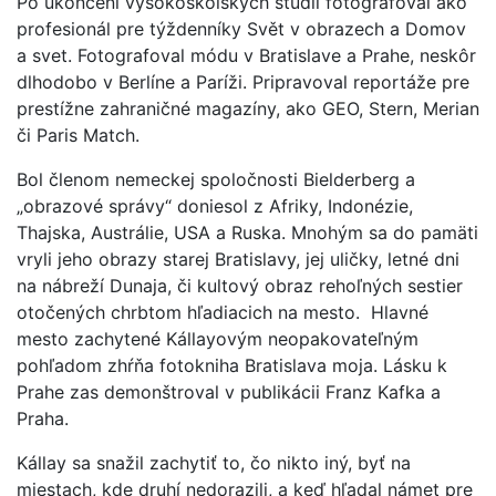
Po ukončení vysokoškolských štúdií fotografoval ako
profesionál pre týždenníky Svět v obrazech a Domov
a svet. Fotografoval módu v Bratislave a Prahe, neskôr
dlhodobo v Berlíne a Paríži. Pripravoval reportáže pre
prestížne zahraničné magazíny, ako GEO, Stern, Merian
či Paris Match.
Bol členom nemeckej spoločnosti Bielderberg a
„obrazové správy“ doniesol z Afriky, Indonézie,
Thajska, Austrálie, USA a Ruska. Mnohým sa do pamäti
vryli jeho obrazy starej Bratislavy, jej uličky, letné dni
na nábreží Dunaja, či kultový obraz rehoľných sestier
otočených chrbtom hľadiacich na mesto. Hlavné
mesto zachytené Kállayovým neopakovateľným
pohľadom zhŕňa fotokniha Bratislava moja. Lásku k
Prahe zas demonštroval v publikácii Franz Kafka a
Praha.
Kállay sa snažil zachytiť to, čo nikto iný, byť na
miestach, kde druhí nedorazili, a keď hľadal námet pre