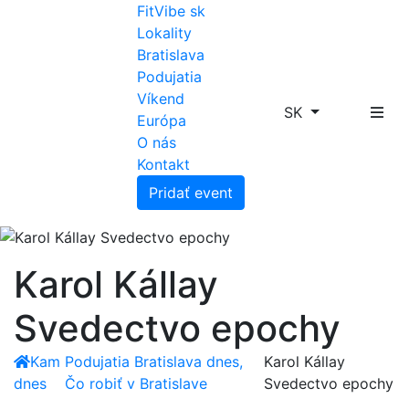
FitVibe sk
Lokality
Bratislava
Podujatia
Víkend
SK
Európa
O nás
Kontakt
Pridať event
Karol Kállay
Svedectvo epochy
Kam
Podujatia Bratislava dnes,
Karol Kállay
dnes
Čo robiť v Bratislave
Svedectvo epochy