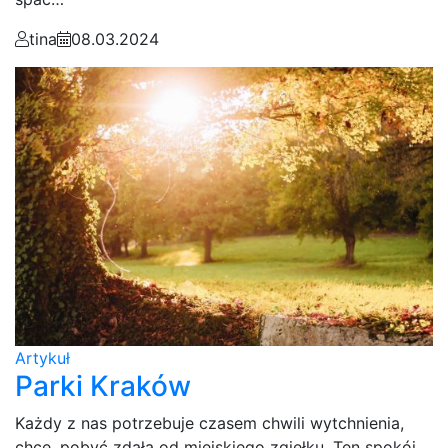
tina
08.03.2024
Artykuł
Parki Kraków
Każdy z nas potrzebuje czasem chwili wytchnienia,
chce, pobyć zdała od miejskiego zgiełku. Ten spokój