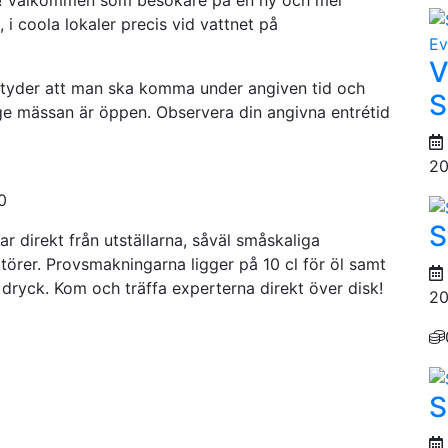
et! Välkommen som besökare på en ny och mer
i coola lokaler precis vid vattnet på
Ev
V
 betyder att man ska komma under angiven tid och
S
e mässan är öppen. Observera din angivna entrétid
20
0
S
direkt från utställarna, såväl småskaliga
örer. Provsmakningarna ligger på 10 cl för öl samt
å dryck. Kom och träffa experterna direkt över disk!
20
S