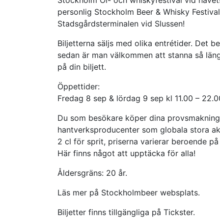
Stockholm Öl- och whiskyfestival vid hav
personlig Stockholm Beer & Whisky Festival, 
Stadsgårdsterminalen vid Slussen!
Biljetterna säljs med olika entrétider. Det
sedan är man välkommen att stanna så läng
på din biljett.
Öppettider:
Fredag 8 sep & lördag 9 sep kl 11.00 – 22.0
Du som besökare köper dina provsmakningar 
hantverksproducenter som globala stora akt
2 cl för sprit, priserna varierar beroende p
Här finns något att upptäcka för alla!
Åldersgräns: 20 år.
Läs mer på Stockholmbeer websplats.
Biljetter finns tillgängliga på Tickster.