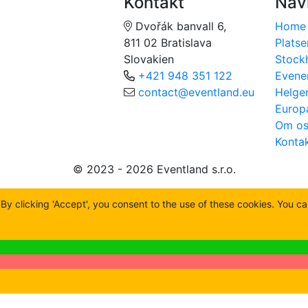
Kontakt
Nav
Dvořák banvall 6,
Home
811 02 Bratislava
Platse
Slovakien
Stock
+421 948 351 122
Even
contact@eventland.eu
Helge
Europ
Om os
Konta
© 2023 - 2026 Eventland s.r.o.
y clicking 'Accept', you consent to the use of these cookies. You c