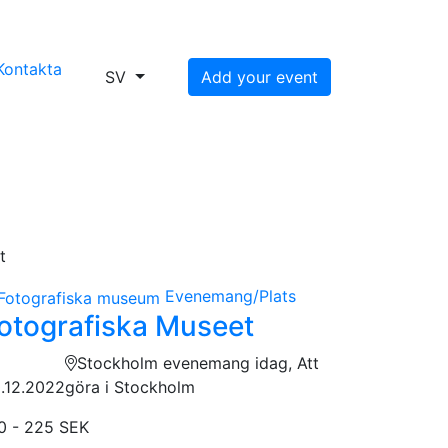
Kontakta
SV
Add your event
t
Evenemang/Plats
otografiska Museet
Stockholm evenemang idag, Att
.12.2022
göra i Stockholm
0 - 225 SEK