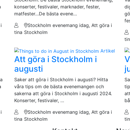
a
konserter, festivaler, marknader, fester,
di
matfester…De bästa evene…
gö
fe
i
Stockholm evenemang idag, Att göra i
tina
Stockholm
ti
Artikel
i
Att göra i Stockholm i
V
augusti
j
ra
Saker att göra i Stockholm i augusti? Hitta
Sa
a
våra tips om de bästa evenemangen och
ti
sakerna att göra i Stockholm i augusti 2024.
at
Konserter, festivaler, …
bå
i
Stockholm evenemang idag, Att göra i
tina
Stockholm
ti