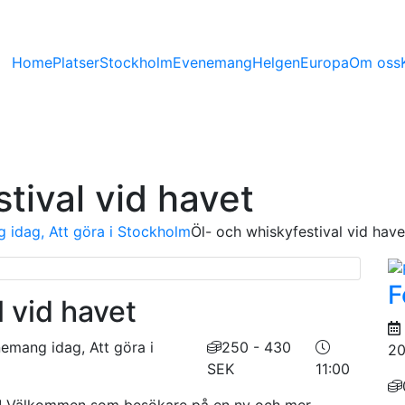
Home
Platser
Stockholm
Evenemang
Helgen
Europa
Om oss
tival vid havet
idag, Att göra i Stockholm
Öl- och whiskyfestival vid have
F
l vid havet
mang idag, Att göra i
250 - 430
20
SEK
11:00