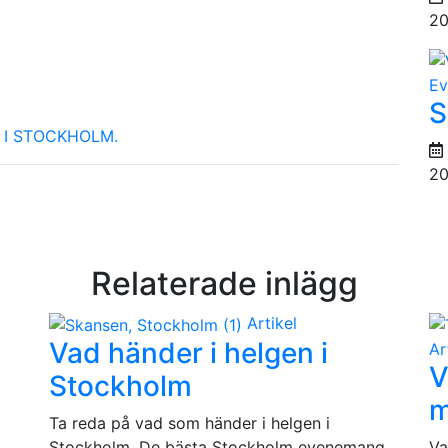
20
Ev
S
I STOCKHOLM.
20
Relaterade inlägg
Artikel
Vad händer i helgen i
Ar
V
Stockholm
m
Ta reda på vad som händer i helgen i
Stockholm. De bästa Stockholm evenemang,
Va