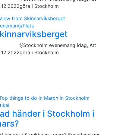
.12.2022
göra i Stockholm
enemang/Plats
kinnarviksberget
Stockholm evenemang idag, Att
.12.2022
göra i Stockholm
tikel
ad händer i Stockholm i
ars?
d händer i Stockholm i mars? Eventland ger