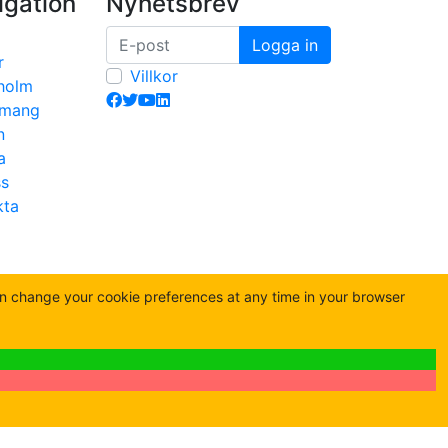
igation
Nyhetsbrev
Logga in
r
Villkor
holm
emang
n
a
s
kta
an change your cookie preferences at any time in your browser