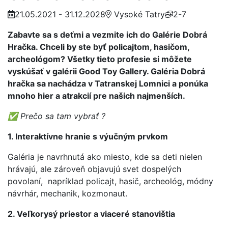
21.05.2021 - 31.12.2028
Vysoké Tatry
2-7
Zabavte sa s deťmi a vezmite ich do Galérie Dobrá
Hračka. Chceli by ste byť policajtom, hasičom,
archeológom? Všetky tieto profesie si môžete
vyskúšať v galérii Good Toy Gallery. Galéria Dobrá
hračka sa nachádza v Tatranskej Lomnici a ponúka
mnoho hier a atrakcií pre našich najmenších.
✅ Prečo sa tam vybrať ?
1. Interaktívne hranie s výučným prvkom
Galéria je navrhnutá ako miesto, kde sa deti nielen
hrávajú, ale zároveň objavujú svet dospelých
povolaní, napríklad policajt, hasič, archeológ, módny
návrhár, mechanik, kozmonaut.
2. Veľkorysý priestor a viaceré stanovištia