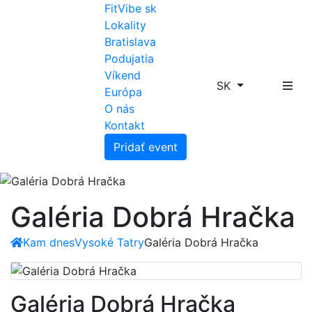
FitVibe sk
Lokality
Bratislava
Podujatia
Víkend
SK
Európa
O nás
Kontakt
Pridať event
Galéria Dobrá Hračka
Kam dnes
Vysoké Tatry
Galéria Dobrá Hračka
Galéria Dobrá Hračka