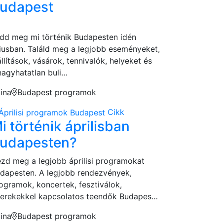
udapest
dd meg mi történik Budapesten idén
liusban. Találd meg a legjobb eseményeket,
állítások, vásárok, tennivalók, helyeket és
hagyhatatlan buli…
tina
Budapest programok
Cikk
i történik áprilisban
udapesten?
zd meg a legjobb áprilisi programokat
dapesten. A legjobb rendezvények,
ogramok, koncertek, fesztiválok,
erekekkel kapcsolatos teendők Budapes…
tina
Budapest programok