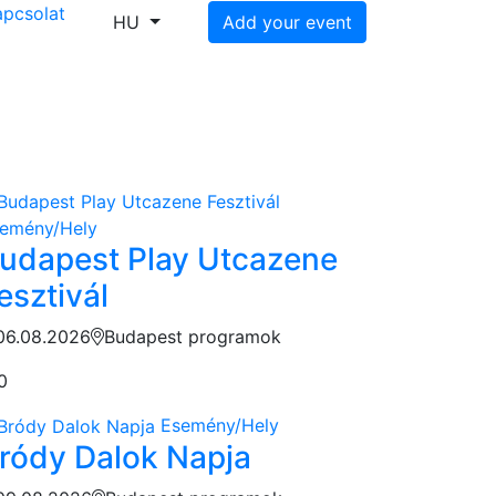
apcsolat
HU
Add your event
emény/Hely
udapest Play Utcazene
esztivál
06.08.2026
Budapest programok
0
Esemény/Hely
ródy Dalok Napja