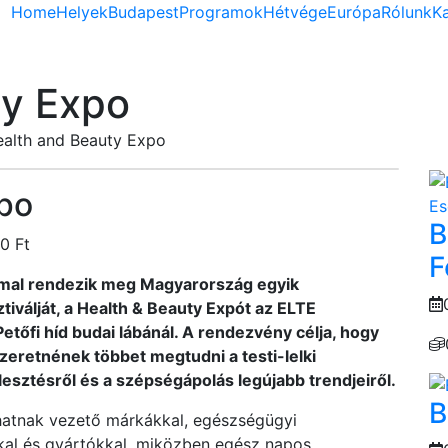
Home
Helyek
Budapest
Programok
Hétvége
Európa
Rólunk
K
ty Expo
alth and Beauty Expo
po
Es
B
0 Ft
F
mal rendezik meg Magyarország egyik
válját, a Health & Beauty Expót az ELTE
őfi híd budai lábánál. A rendezvény célja, hogy
szeretnének többet megtudni a testi-lelki
esztésről és a szépségápolás legújabb trendjeiről.
B
hatnak vezető márkákkal, egészségügyi
kal és gyártókkal, miközben egész napos