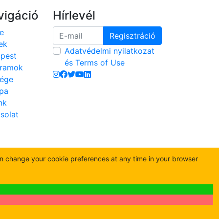
vigáció
Hírlevél
e
Regisztráció
ek
Adatvédelmi nyilatkozat
pest
és Terms of Use
ramok
ége
pa
nk
solat
an change your cookie preferences at any time in your browser