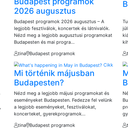
Budapest programok
B
2026 augusztus
Budapest programok 2026 augusztus – A
Tu
legjobb fesztiválok, koncertek és látnivalók.
jú
Nézd meg a legjobb augusztusi programokat
ki
Budapesten és mai progra…
ki
tina
Budapest programok
Cikk
Mi történik májusban
M
Budapesten?
B
s
Nézd meg a legjobb májusi programokat és
Né
eseményeket Budapesten. Fedezze fel velünk
Bu
,
a legjobb eseményeket, fesztiválokat,
pr
koncerteket, gyerekprogramok…
gy
tina
Budapest programok