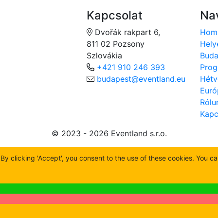
Kapcsolat
Na
Dvořák rakpart 6,
Hom
811 02 Pozsony
Hely
Szlovákia
Buda
+421 910 246 393
Prog
budapest@eventland.eu
Hétv
Euró
Rólu
Kapc
© 2023 - 2026 Eventland s.r.o.
y clicking 'Accept', you consent to the use of these cookies. You c