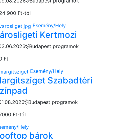
09.08.2026
Budapest programok
24 900 Ft-tól
Esemény/Hely
árosligeti Kertmozi
03.06.2026
Budapest programok
0 Ft
Esemény/Hely
argitsziget Szabadtéri
zínpad
01.08.2026
Budapest programok
7000 Ft-tól
semény/Hely
ooftop bárok