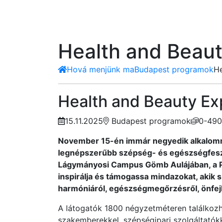
Health and Beau
Hová menjünk ma
Budapest programok
He
Health and Beauty Ex
15.11.2025
Budapest programok
0-490
November 15-én immár negyedik alkalom
legnépszerűbb szépség- és egészségfeszti
Lágymányosi Campus Gömb Aulájában, a Pet
inspirálja és támogassa mindazokat, akik 
harmóniáról, egészségmegőrzésről, önfejl
A látogatók 1800 négyzetméteren találkoz
szakemberekkel, szépségipari szolgáltatók