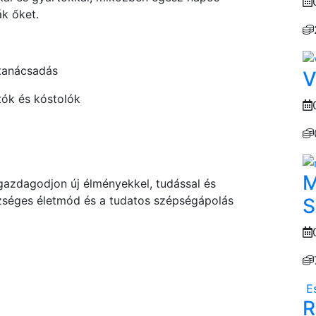
k őket.
 tanácsadás
V
ók és kóstolók
M
gazdagodjon új élményekkel, tudással és
zséges életmód és a tudatos szépségápolás
S
E
R