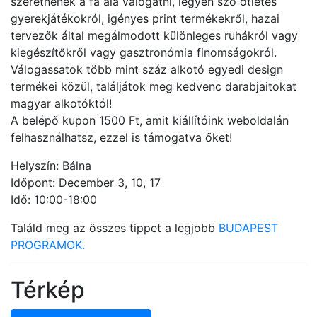
szeretnének a fa alá válogatni, legyen szó ötletes
gyerekjátékokról, igényes print termékekről, hazai
tervezők által megálmodott különleges ruhákról vagy
kiegészítőkről vagy gasztronómia finomságokról.
Válogassatok több mint száz alkotó egyedi design
termékei közül, találjátok meg kedvenc darabjaitokat
magyar alkotóktól!
A belépő kupon 1500 Ft, amit kiállítóink weboldalán
felhasználhatsz, ezzel is támogatva őket!
Helyszín: Bálna
Időpont: December 3, 10, 17
Idő: 10:00-18:00
Találd meg az összes tippet a legjobb
BUDAPEST
PROGRAMOK.
Térkép