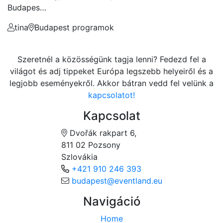
Budapes…
tina
Budapest programok
Szeretnél a közösségünk tagja lenni? Fedezd fel a
világot és adj tippeket Európa legszebb helyeiről és a
legjobb eseményekről. Akkor bátran vedd fel velünk a
kapcsolatot!
Kapcsolat
Dvořák rakpart 6,
811 02 Pozsony
Szlovákia
+421 910 246 393
budapest@eventland.eu
Navigáció
Home