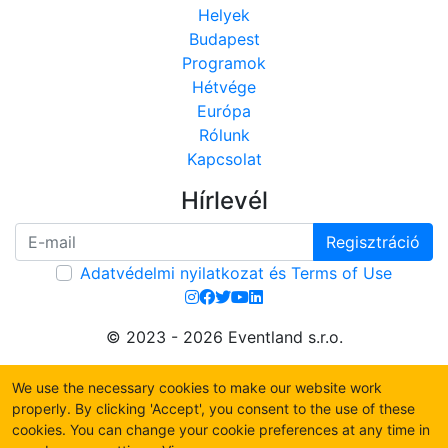
Helyek
Budapest
Programok
Hétvége
Európa
Rólunk
Kapcsolat
Hírlevél
Regisztráció
Adatvédelmi nyilatkozat és Terms of Use
© 2023 - 2026 Eventland s.r.o.
We use the necessary cookies to make our website work
properly. By clicking 'Accept', you consent to the use of these
cookies. You can change your cookie preferences at any time in