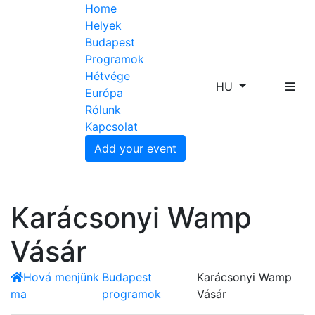
Home
Helyek
Budapest
Programok
Hétvége
HU
Európa
Rólunk
Kapcsolat
Add your event
Karácsonyi Wamp
Vásár
Hová menjünk
Budapest
Karácsonyi Wamp
ma
programok
Vásár